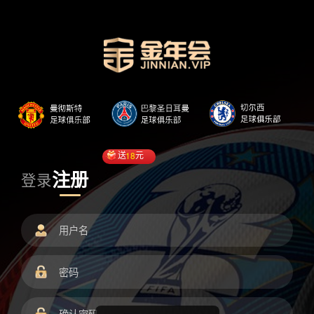
送
18
元
注册
登录