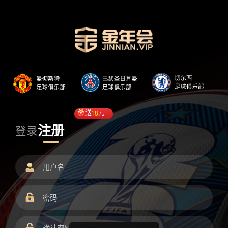
送
18
元
注册
登录