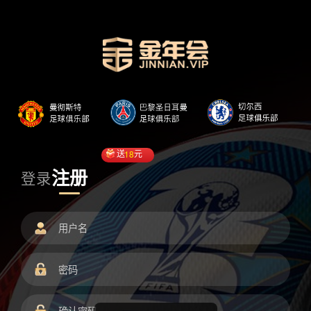
送
18
元
注册
登录