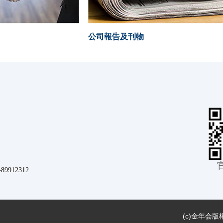
公司報告及刊物
912312
(c)
金年会版