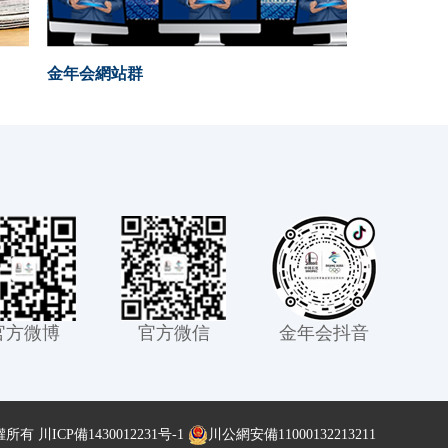
金年会網站群
官方微博
官方微信
金年会抖音
權所有
川ICP備1430012231号-1
川公網安備11000132213211