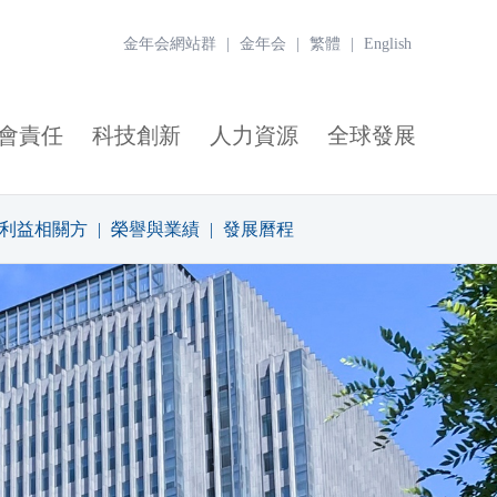
金年会網站群
|
金年会
|
繁體
|
English
會責任
科技創新
人力資源
全球發展
利益相關方
|
榮譽與業績
|
發展曆程