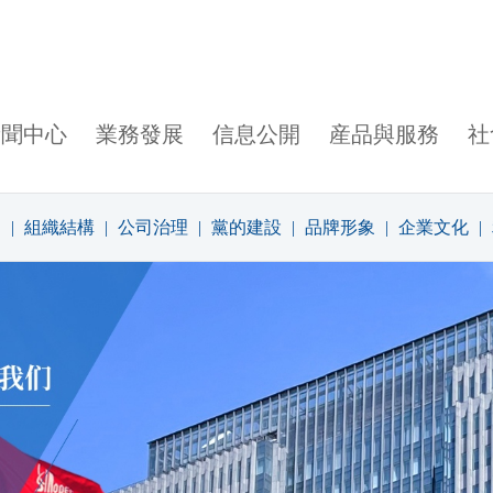
新聞中心
業務發展
信息公開
産品與服務
社
層
|
組織結構
|
公司治理
|
黨的建設
|
品牌形象
|
企業文化
|