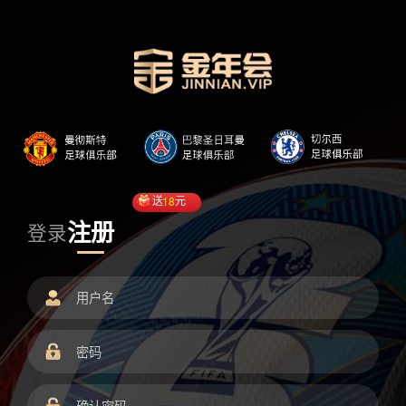
送
18
元
注册
登录