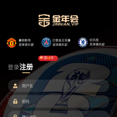
送
18
元
注册
登录