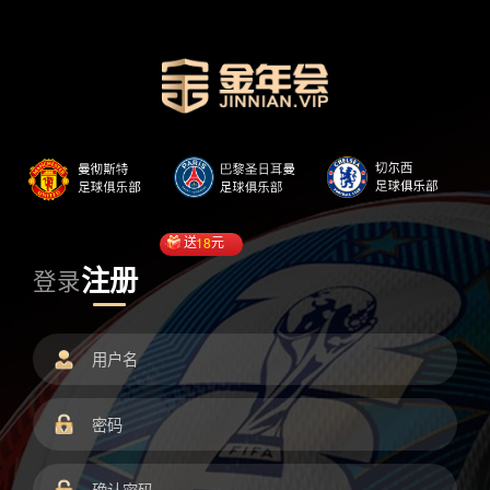
送
18
元
注册
登录