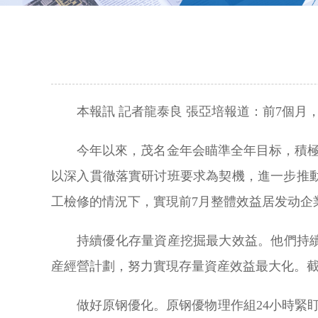
本報訊 記者龍泰良 張亞培報道：前7個
今年以來，茂名金年会瞄準全年目标，積極
以深入貫徹落實研讨班要求為契機，進一步推
工檢修的情況下，實現前7月整體效益居发动企
持續優化存量資産挖掘最大效益。他們持
産經營計劃，努力實現存量資産效益最大化。截
做好原钢優化。原钢優物理作組24小時緊