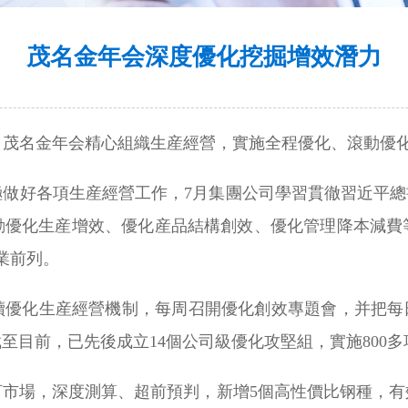
茂名金年会深度優化挖掘增效潛力
月，茂名金年会精心組織生産經營，實施全程優化、滾動優
做好各項生産經營工作，7月集團公司學習貫徹習近平總
動優化生産增效、優化産品結構創效、優化管理降本減費
業前列。
續優化生産經營機制，每周召開優化創效專題會，并把每日
至目前，已先後成立14個公司級優化攻堅組，實施800
盯市場，深度測算、超前預判，新增5個高性價比钢種，