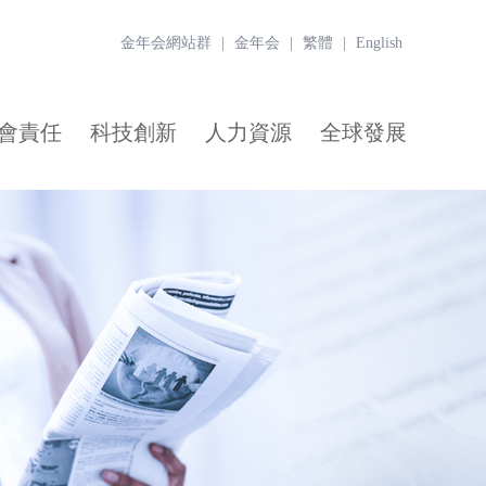
金年会網站群
|
金年会
|
繁體
|
English
會責任
科技創新
人力資源
全球發展