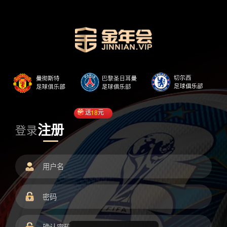
送
18
元
注册
登录