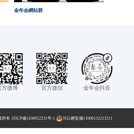
金年会網站群
官方微博
官方微信
金年会抖音
權所有
川ICP備1430012231号-1
川公網安備11000132213211