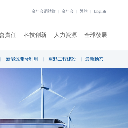
金年会網站群
|
金年会
|
繁體
|
English
會責任
科技創新
人力資源
全球發展
|
新能源開發利用
|
重點工程建設
|
最新動态