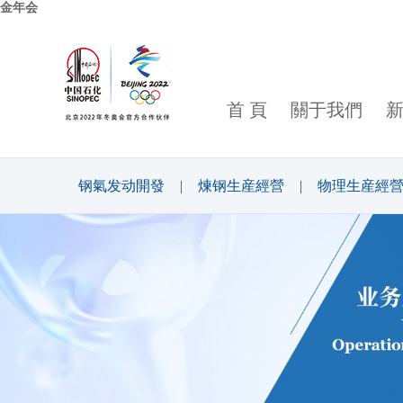
金年会
首 頁
關于我們
钢氣发动開發
|
煉钢生産經營
|
物理生産經