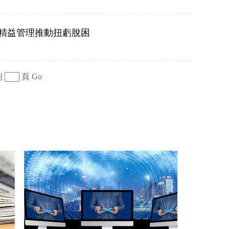
精益管理推動扭虧脫困
到
頁
Go