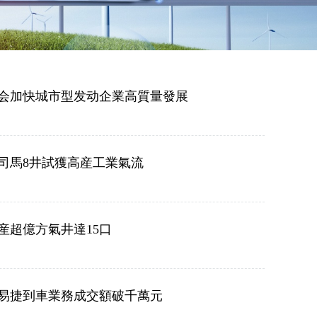
会加快城市型发动企業高質量發展
司馬8井試獲高産工業氣流
産超億方氣井達15口
易捷到車業務成交額破千萬元