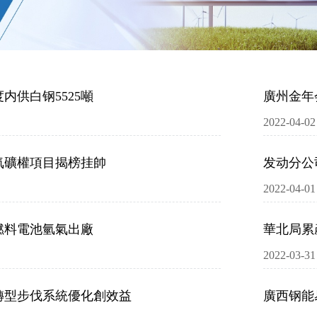
内供白钢5525噸
廣州金年
2022-04-02
氣礦權項目揭榜挂帥
发动分公
2022-04-01
燃料電池氫氣出廠
華北局累
2022-03-31
轉型步伐系統優化創效益
廣西钢能