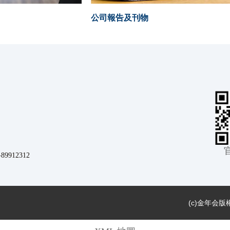
公司報告及刊物
912312
(c)
金年会版