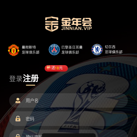
送
18
元
注册
登录