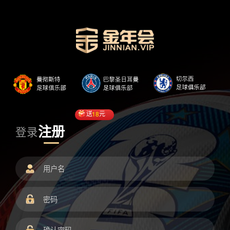
送
18
元
注册
登录