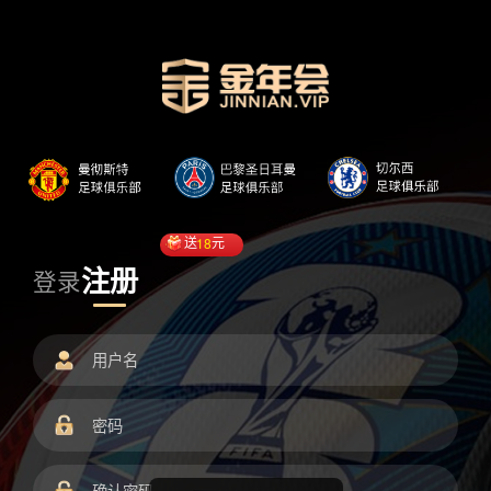
送
18
元
注册
登录