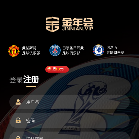
送
18
元
注册
登录