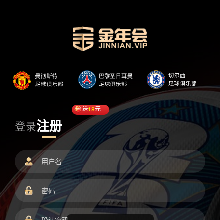
送
18
元
注册
登录