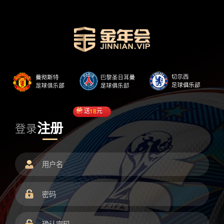
送
18
元
注册
登录