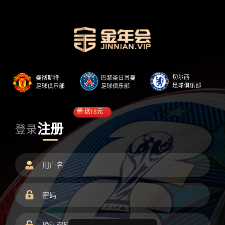
送
18
元
注册
登录