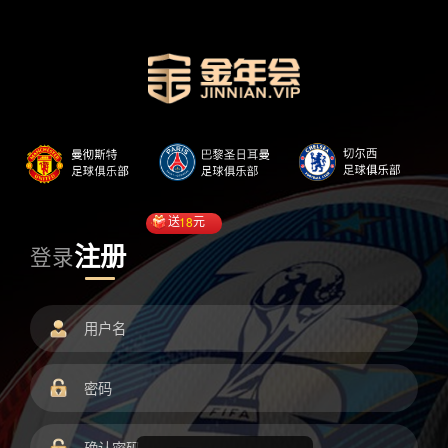
送
18
元
注册
登录