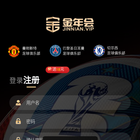
送
18
元
注册
登录