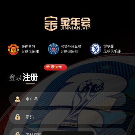
送
18
元
注册
登录