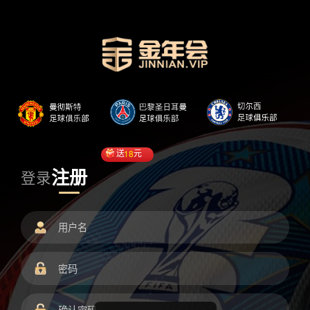
送
18
元
注册
登录