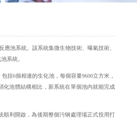
物反應池系統。該系統集微生物技術、曝氣技術、
化池系統。
括6個相連的生化池，每個容量9600立方米，
、反硝化池體結構相比，新系統在單個池内就能完成
統順利開啟，為後期整個污钢處理場正式投用打