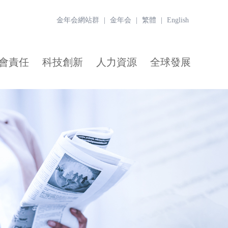
金年会網站群
|
金年会
|
繁體
|
English
會責任
科技創新
人力資源
全球發展