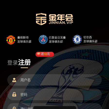
送
18
元
注册
登录