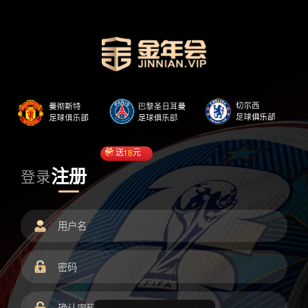
送
18
元
注册
登录