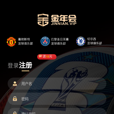
送
18
元
注册
登录