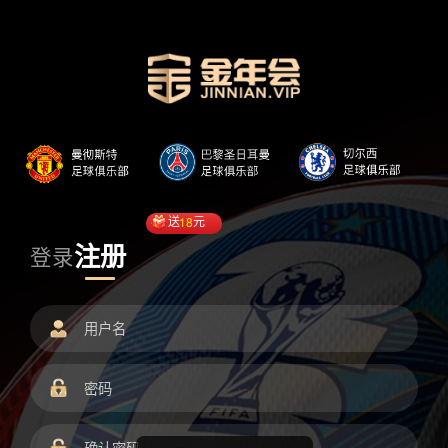
送
18
元
注册
登录