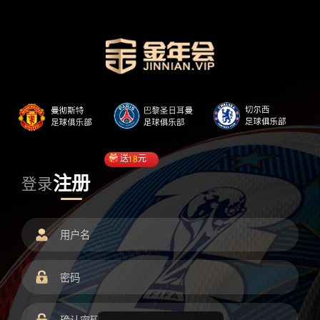
送
18
元
注册
登录