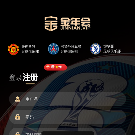
送
18
元
注册
登录