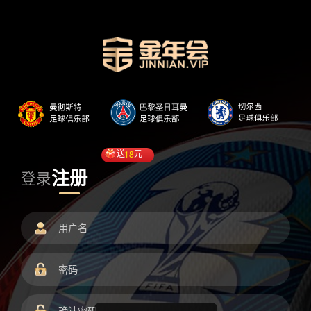
送
18
元
注册
登录