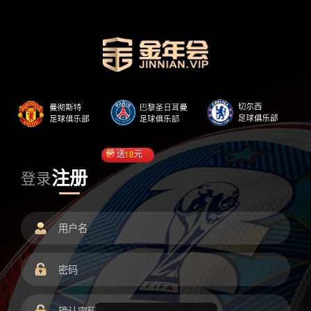
送
18
元
注册
登录