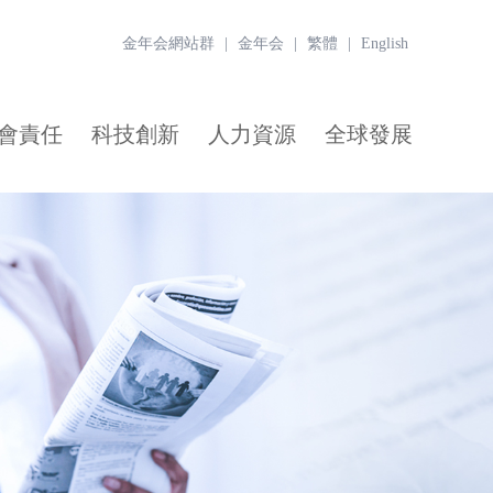
金年会網站群
|
金年会
|
繁體
|
English
會責任
科技創新
人力資源
全球發展