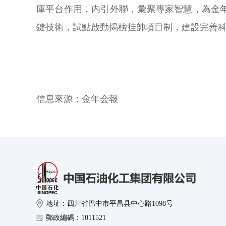
庫平台作用，内引外聯，彙聚專家智慧，為金
鍵技術，試點啟動揭榜挂帥項目制，建設完善
信息來源：
金年会報
地址：四川省巴中市平昌县中心路1098号
郵政編碼：1011521