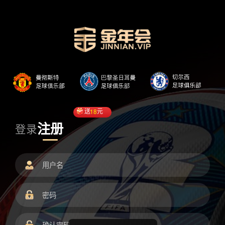
送
18
元
注册
登录