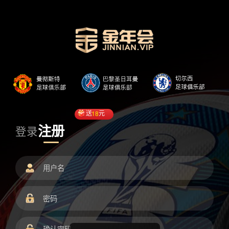
送
18
元
注册
登录