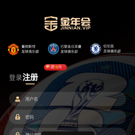
送
18
元
注册
登录