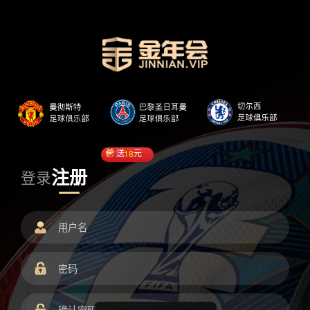
送
18
元
注册
登录