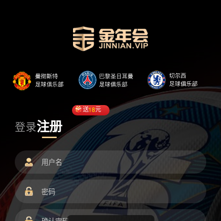
送
18
元
注册
登录