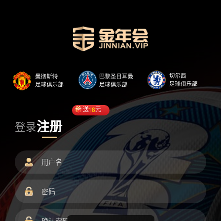
送
18
元
注册
登录