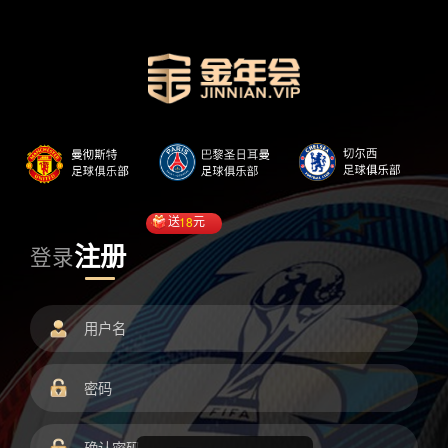
送
18
元
注册
登录