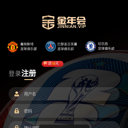
送
18
元
注册
登录