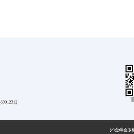
912312
(c)
金年会版