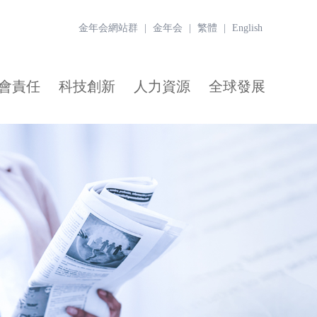
金年会網站群
|
金年会
|
繁體
|
English
會責任
科技創新
人力資源
全球發展