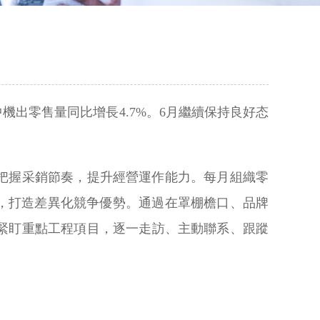
機出零售量同比增長4.7%。6月繼續保持良好态
把握采銷節奏，提升經營運作能力。每月組織零
，打造差異化競争優勢。通過在罩棚檐口、品牌
緊盯重點工程項目，逐一走訪、主動聯系、跟蹤