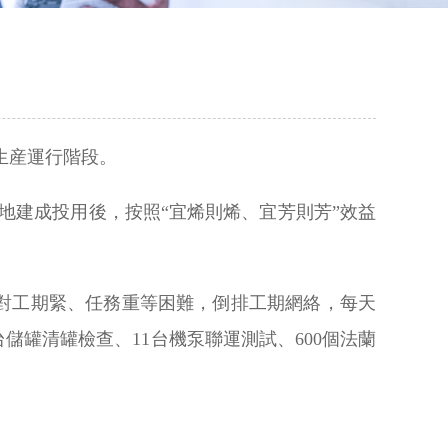
生産運行階段。
地建成投用後，按照“宜烯則烯、宜芳則芳”效益
對工期緊、任務重等困難，倒排工期網絡，每天
儲罐清罐檢查、11台機泵聯運測試、600個法蘭