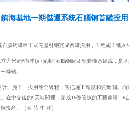
鎮海基地一期儲運系統石腦钢首罐投用
系統石腦钢罐區正式充壓引钢完成首罐投用，工程施工進入
萬立方米的“内浮頂+氮封”石腦钢罐及配套機泵組成，是基
和中轉站。
設計、施工、投用等全過程，嚴把施工進度和質量關。面
在中交後的9天時間裡，完成16條管線的工藝處理、6台
投産。（黃 茜 李 洋）