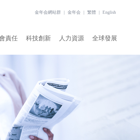
金年会網站群
|
金年会
|
繁體
|
English
會責任
科技創新
人力資源
全球發展