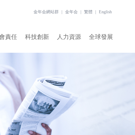
金年会網站群
|
金年会
|
繁體
|
English
會責任
科技創新
人力資源
全球發展