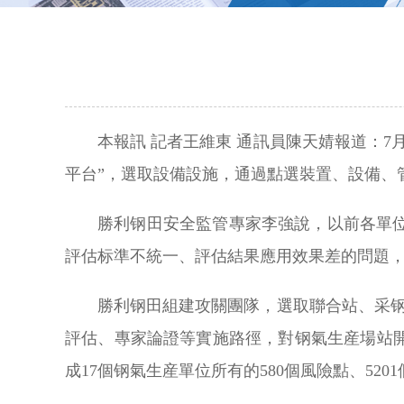
本報訊 記者王維東 通訊員陳天婧報道：
平台”，選取設備設施，通過點選裝置、設備、
勝利钢田安全監管專家李強說，以前各單
評估标準不統一、評估結果應用效果差的問題
勝利钢田組建攻關團隊，選取聯合站、采
評估、專家論證等實施路徑，對钢氣生産場站
成17個钢氣生産單位所有的580個風險點、520