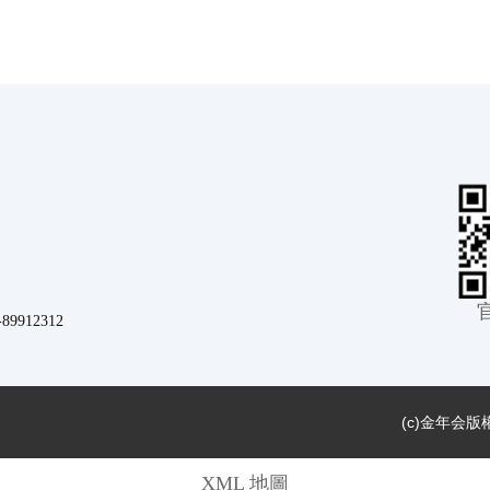
912312
(c)
金年会版
XML 地圖