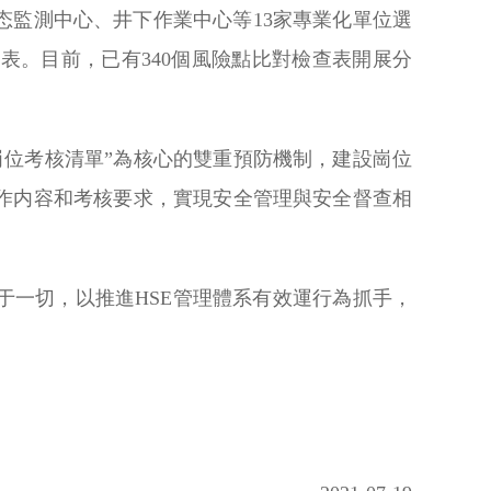
态監測中心、井下作業中心等13家專業化單位選
表。目前，已有340個風險點比對檢查表開展分
崗位考核清單”為核心的雙重預防機制，建設崗位
作内容和考核要求，實現安全管理與安全督查相
一切，以推進HSE管理體系有效運行為抓手，