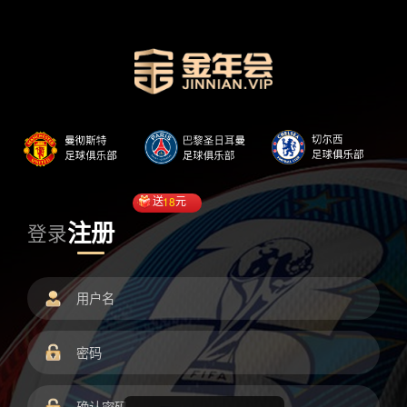
送
18
元
注册
登录