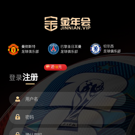
送
18
元
注册
登录