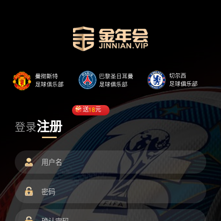
送
18
元
注册
登录