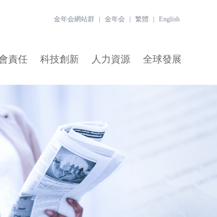
金年会網站群
|
金年会
|
繁體
|
English
會責任
科技創新
人力資源
全球發展