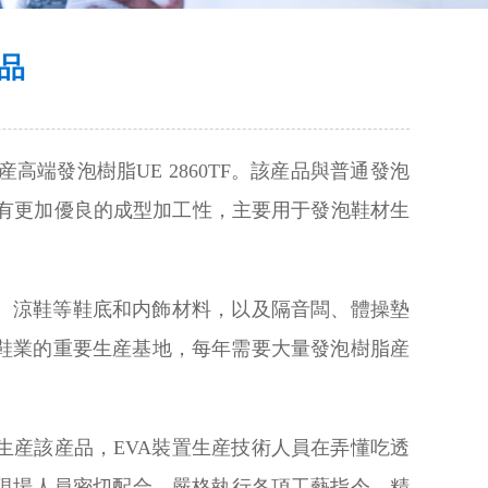
品
高端發泡樹脂UE 2860TF。該産品與普通發泡
具有更加優良的成型加工性，主要用于發泡鞋材生
、涼鞋等鞋底和内飾材料，以及隔音闆、體操墊
鞋業的重要生産基地，每年需要大量發泡樹脂産
産該産品，EVA裝置生産技術人員在弄懂吃透
現場人員密切配合，嚴格執行各項工藝指令，精