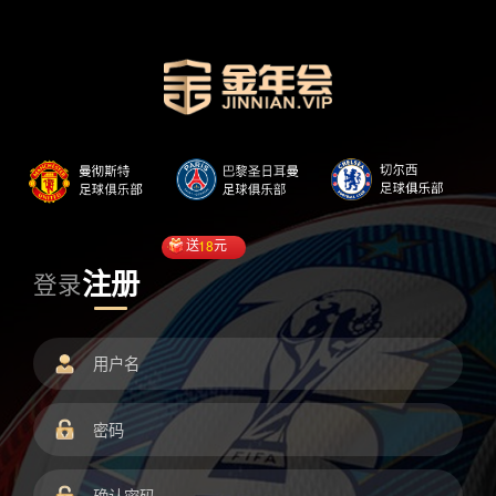
送
18
元
注册
登录