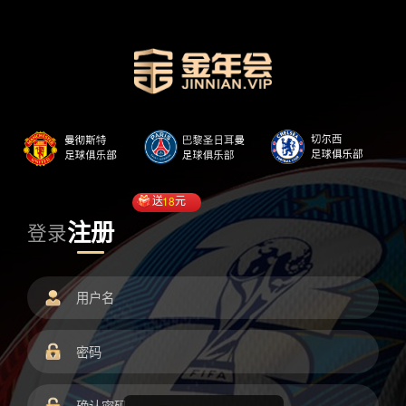
送
18
元
注册
登录