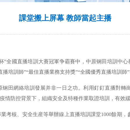
課堂搬上屏幕 教師當起主播
吼杯”全國直播培訓大賽冠軍争霸賽中，中原钢田培訓中心
直播培訓師”“最佳直播業務支持獎”“全國優秀直播培訓師
，中原钢田網絡培訓發展并非一日之功。利用釘釘直播對轉
在疫情防控背景下，組織安全及特種作業取證培訓，有效
考核、安全生産等舉辦線上直播培訓課堂1000餘期，參