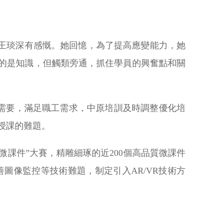
，王琰深有感慨。她回憶，為了提高應變能力，她
帶的是知識，但觸類旁通，抓住學員的興奮點和關
展需要，滿足職工需求，中原培訓及時調整優化培
授課的難題。
課件”大賽，精雕細琢的近200個高品質微課件
圖像監控等技術難題，制定引入AR/VR技術方