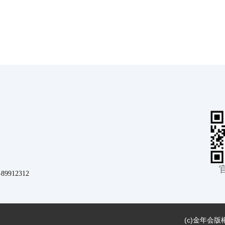
912312
(c)
金年会版