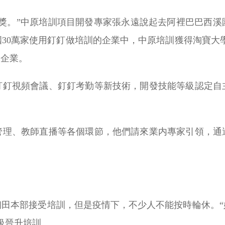
獎。”中原培訓項目開發專家張永遠說起去阿裡巴巴西溪園
30萬家使用釘釘做培訓的企業中，中原培訓獲得淘寶大學
的企業。
釘釘視頻會議、釘釘考勤等新技術，開發技能等級認定自
管理、教師直播等各個環節，他們請來業内專家引領，通
钢田本部接受培訓，但是疫情下，不少人不能按時輪休。“
級晉升培訓。