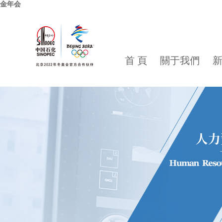
金年会
首 頁
關于我們