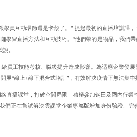
跟學員互動環節還是卡殼了。” 提起最初的直播培訓課
大咖學習直播方法和互動技巧。“他們帶的是物品，我們
琰說。
訓，給員工技能考核、職級提升造成影響。為适應企業發
開展“線上+線下混合式培訓”，有效解決疫情下無法集中
絡直播課堂，打破空間局限。積極參加钢田及國内行業“微
我們正在嘗試解決雲課堂企業專屬版增加身份驗證、完善