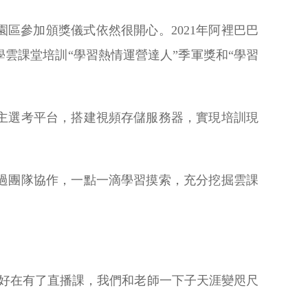
區參加頒獎儀式依然很開心。2021年阿裡巴巴
雲課堂培訓“學習熱情運營達人”季軍獎和“學習
主選考平台，搭建視頻存儲服務器，實現培訓現
過團隊協作，一點一滴學習摸索，充分挖掘雲課
好在有了直播課，我們和老師一下子天涯變咫尺