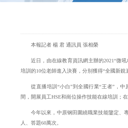
本報記者 楊 君 通訊員 張相榮
近日，由在線教育資訊網主辦的2021“微
培訓的10位老師進入決賽，分别獲得“全國新銳
從直播培訓“小白”到全國行業“王者”
間，開展員工HSE和崗位操作技能在線培訓；
今年以來，中原钢田圍繞職業技能鑒定、專業
人、答題60萬次。