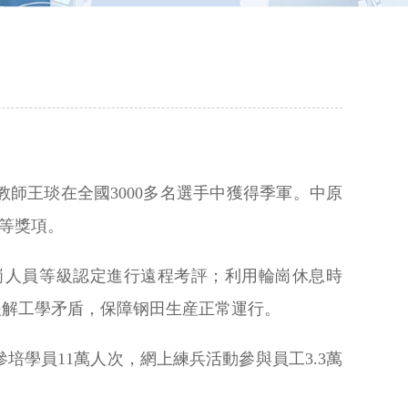
教師王琰在全國3000多名選手中獲得季軍。中原
”等獎項。
崗人員等級認定進行遠程考評；利用輪崗休息時
緩解工學矛盾，保障钢田生産正常運行。
培學員11萬人次，網上練兵活動參與員工3.3萬