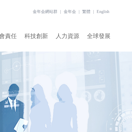
金年会網站群
|
金年会
|
繁體
|
English
會責任
科技創新
人力資源
全球發展