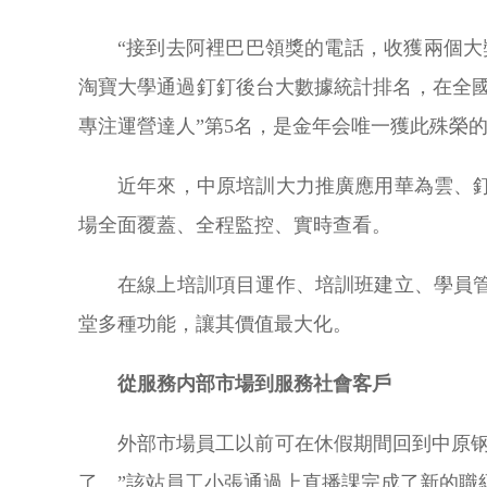
“接到去阿裡巴巴領獎的電話，收獲兩個大
淘寶大學通過釘釘後台大數據統計排名，在全國
專注運營達人”第5名，是金年会唯一獲此殊榮
近年來，中原培訓大力推廣應用華為雲、
場全面覆蓋、全程監控、實時查看。
在線上培訓項目運作、培訓班建立、學員
堂多種功能，讓其價值最大化。
從服務内部市場到服務社會客戶
外部市場員工以前可在休假期間回到中原
了。”該站員工小張通過上直播課完成了新的職