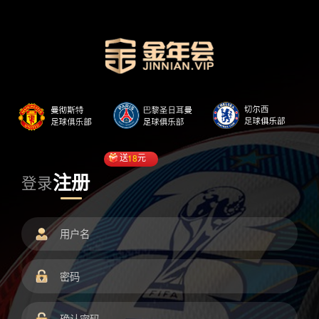
送
18
元
注册
登录